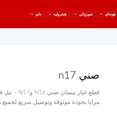
هونداي
سوزوكي
شفروليه
دايو
صني n17
قطع غيار نيسان
مرايا بجودة موثوقة وتوصيل سريع لجميع