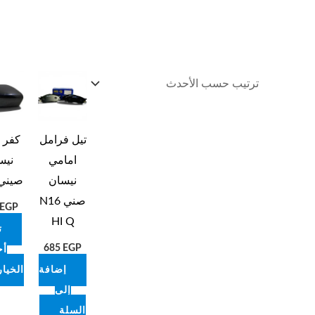
تيل فرامل
كفر م
امامي
نيس
نيسان
صيني 17
صني N16
EGP
HI Q
ت
685
EGP
أح
إضافة
الخيا
إلى
السلة