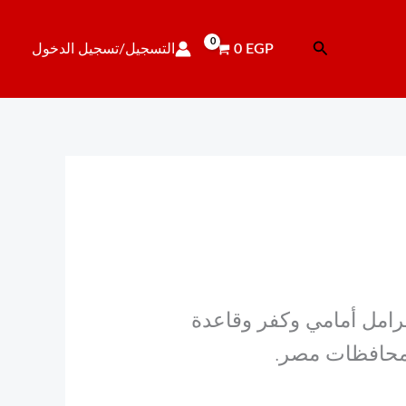
تم
الفرز
البحث
EGP
0
التسجيل/تسجيل الدخول
حسب
الأحدث
 صني N16 وN17 – تيل فرامل أمامي وكفر وقاعدة
 محافظات مصر.