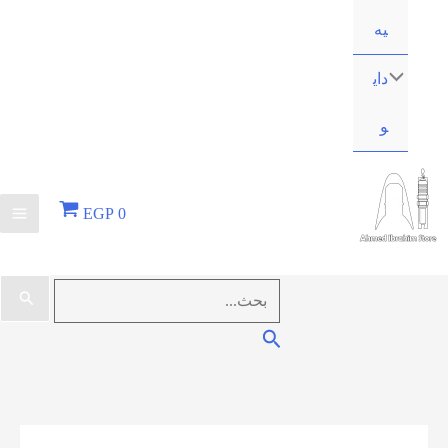
يه
داي
و
EGP
0
البحث
عن:
البحث