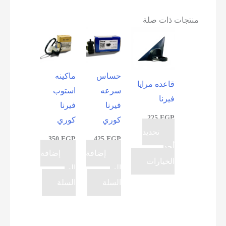
منتجات ذات صلة
حساس
ماكينه
قاعده مرايا
سرعه
استوب
فيرنا
فيرنا
فيرنا
225
EGP
كوري
كوري
تحديد
350
EGP
425
EGP
أحد
إضافة
إضافة
هناك
الخيارات
إلى
إلى
العديد
السلة
السلة
من
الأشكال
المختلفة