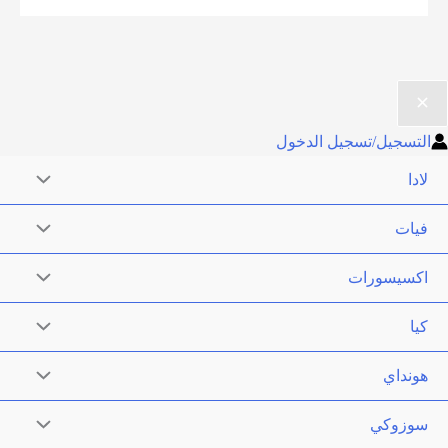
لهذا
المنتج.
يمكن
اختيار
الخيارات
التسجيل/تسجيل الدخول
على
لادا
صفحة
المنتج
فيات
اكسيسورات
كيا
هونداي
سوزوكي