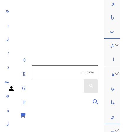
و
ج
را
ي
ت
ل
كي
/
ا
0
ت
البحث
ه
E
س
عن:
ون
G
ج
البحث
دا
P
ي
ي
ل
س