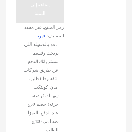
إضافة إلى
ذراع
السلة
نور
فيرنا
رمز المنتج:
غير محدد
التصنيف:
فيرنا
ادفع بالوسيله اللي
تريحك وقسط
مشترواتك الدفع
عن طريق شركات
التقسيط (فاليو-
امان-كونتكت-
سهوله-فرصه-
خزنه) خصم 50ج
عند الدفع بالفيزا
بحد ادني 400ج
للطلب