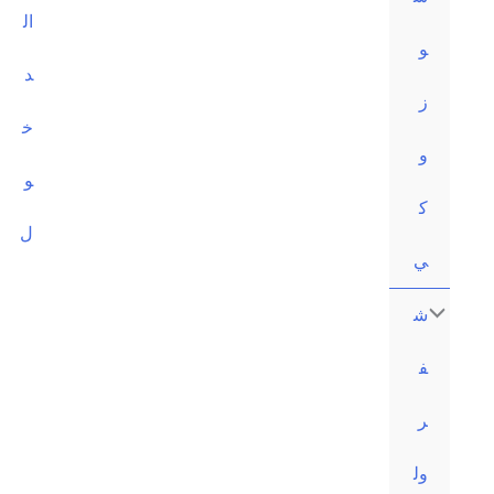
ال
و
د
ز
خ
و
و
ك
ل
ي
ش
ف
ر
ول