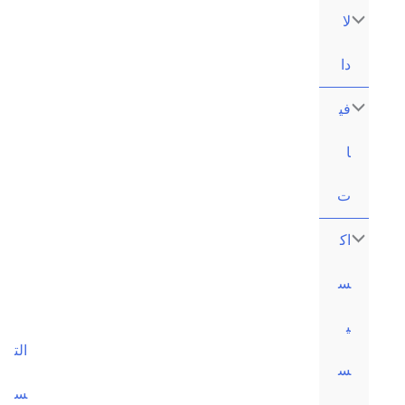
content
الت
س