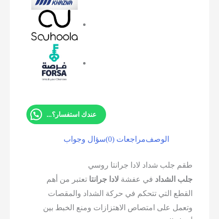
عندك استفسار؟ تواصل معانا
الوصف
مراجعات (0)
سؤال وجواب
لب شداد لادا جرانتا روسي
لشداد
في عفشة
لادا جرانتا
تعتبر من أهم
 التي تتحكم في حركة الشداد والمقصات
 على امتصاص الاهتزازات ومنع الخبط بين