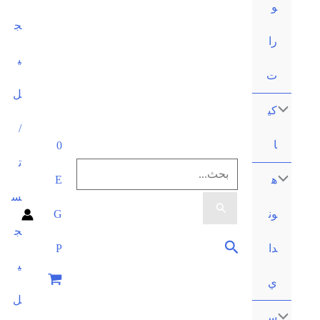
ج
ي
ل
/
0
ت
البحث
E
س
عن:
G
ج
البحث
P
ي
ل