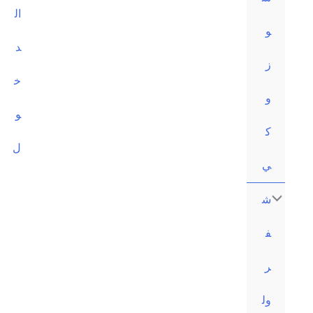
ال
د
خ
و
ل