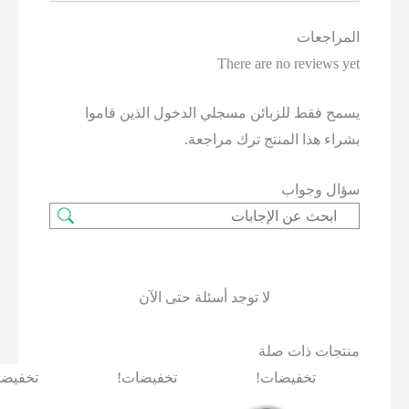
جعات
There are no revie
فقط للزبائن مسجلي الدخول الذين قاموا
هذا المنتج ترك مراجعة.
وجواب
لا توجد أسئلة حتى الآن
ت ذات صلة
تخفيضات!
تخفيضات!
تخفيضات!