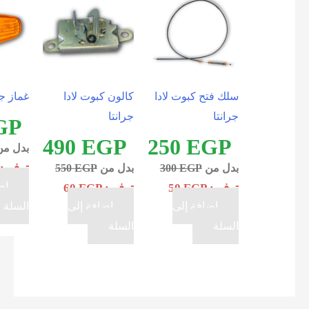
سلك فتح كبوت لادا
كالون كبوت لادا
غماز جنب لادا جرانتا
جرانتا
جرانتا
175
EGP
490
EGP
250
EGP
بدل من
EGP
275
توفير:
EGP
100
بدل من
EGP
300
بدل من
EGP
550
إضافة إلى
توفير:
EGP
50
توفير:
EGP
60
إضافة إلى
إضافة إلى
السلة
السلة
السلة