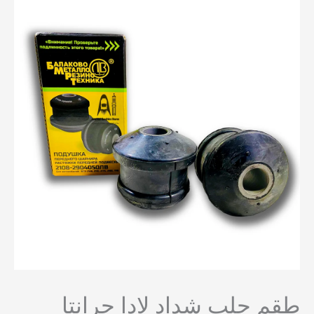
لب شداد لادا جرانتا