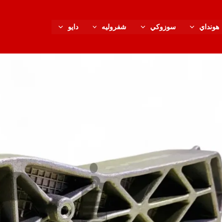
كمي
قاع
هونداي
سوزوكي
شفروليه
دايو
تثبي
الما
الخل
لادا
جران
موز