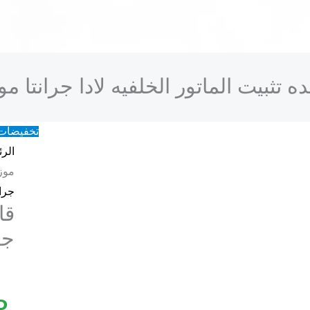
ه تثبيت الماتور الخلفيه لادا جرانتا مو
تخفيضات
الرئ
موز
جران
قا
جر
P