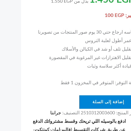
بدل من
EGP
1.550
ير:
EGP
100
اع حتي 30 يوم صور المنتجات من تصويرنا
مر أطول لعلبة التروس
ليل تلف أو شد في الكبالن والأسلاك
ليل الاهتزازات غير المرغوبة في المقصورة
ادة أكثر سلاسة وثبات
 التوفر:
المتوفر في المخزون 1 فقط
إضافة إلى السلة
المنتج:
2510312003600
التصنيف:
جرانتا
ادفع بالوسيله اللي تريحك وقسط مشترواتك الدفع
عن طريق شركات التقسيط (فاليو-امان-كونتكت-