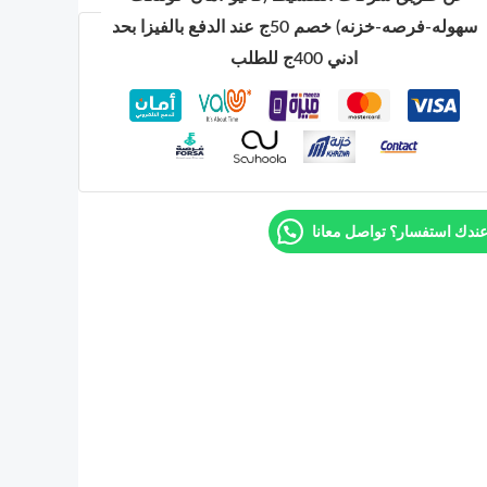
سهوله-فرصه-خزنه) خصم 50ج عند الدفع بالفيزا بحد
ادني 400ج للطلب
ندك استفسار؟ تواصل معانا