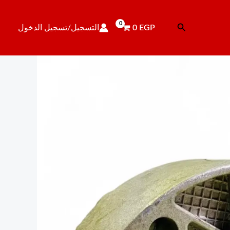
ة
ده
البحث
EGP
0
التسجيل/تسجيل الدخول
ت
تور
فيه
تا
ه