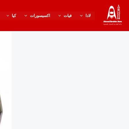
خطي
content
لى
لادا
فيات
اكسيسورات
كيا
لمحتوى