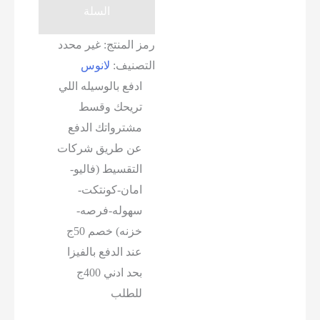
داخلي
السلة
دايو
رمز المنتج:
غير محدد
لانوس
التصنيف:
لانوس
2
ادفع بالوسيله اللي
تريحك وقسط
مشترواتك الدفع
عن طريق شركات
التقسيط (فاليو-
امان-كونتكت-
سهوله-فرصه-
خزنه) خصم 50ج
عند الدفع بالفيزا
بحد ادني 400ج
للطلب