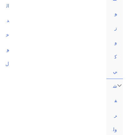
ال
د
خ
و
ل