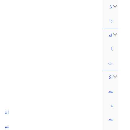
content
الت
س