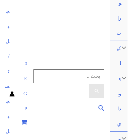
ج
ي
ل
/
0
ت
البحث
E
س
عن:
G
ج
البحث
P
ي
ل