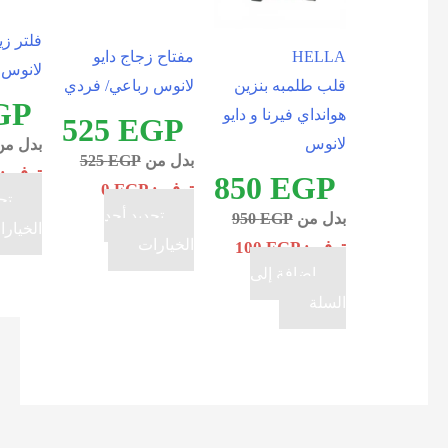
فلتر زيت دايو
HELLA
مفتاح زجاج دايو
لانوس
قلب طلمبه بنزين
لانوس رباعي/ فردي
80
EGP
هوانداي فيرنا و دايو
525
EGP
لانوس
بدل من
EGP
80
بدل من
EGP
525
توفير:
EGP
0
850
EGP
توفير:
EGP
0
تحديد أحد
تحديد أحد
بدل من
EGP
950
هناك
الخيارات
هناك
الخيارات
توفير:
EGP
100
العدي
العديد
إضافة إلى
من
من
السلة
الأشك
الأشكال
المخت
المختلفة
لهذا
لهذا
المنتج
المنتج.
يمكن
يمكن