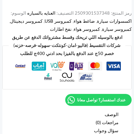
رمز المنتج:
2509301537348
التصنيف:
العنايه بالسياره
الوسوم:
اكسسوارات سيارة
,
ضاغط هواء
,
كمبروسر USB
,
كمبروسر ديجيتال
,
كمبروسر سيارة
,
كمبروسر هواء
,
نفخ اطارات
ادفع بالوسيله اللي تريحك وقسط مشترواتك الدفع عن طريق
شركات التقسيط (فاليو-امان-كونتكت-سهوله-فرصه-خزنه)
خصم 50ج عند الدفع بالفيزا بحد ادني 400ج للطلب
عندك استفسار؟ تواصل معانا
الوصف
مراجعات (0)
سؤال وجواب