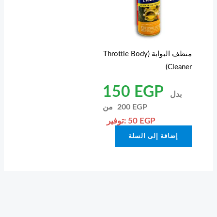
منظف البوابة (Throttle Body
Cleaner)
150
EGP
بدل
EGP
200
من
EGP
50
توفير:
إضافة إلى السلة