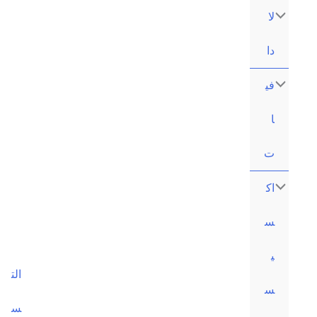
content
الت
س