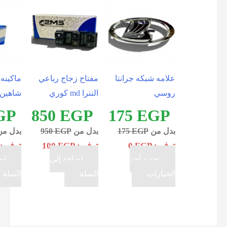
علامه شبكه جرانتا
مفتاح زجاج رباعي
ماكينه سرعه
روسي
النترا md كوري
شاهين 9 سنه تركي
750
EGP
850
EGP
175
EGP
بدل من
EGP
175
بدل من
EGP
950
بدل من
EGP
800
توفير:
EGP
0
توفير:
EGP
100
توفير:
EGP
50
تحديد أحد
إضافة إلى
إضافة إلى
هناك
الخيارات
السلة
السلة
العديد
من
الأشكال