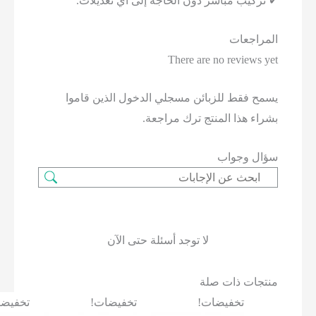
ب مباشر دون الحاجة إلى أي تعديلات.
جعات
There are no revie
فقط للزبائن مسجلي الدخول الذين قاموا
هذا المنتج ترك مراجعة.
وجواب
لا توجد أسئلة حتى الآن
ت ذات صلة
تخفيضات!
تخفيضات!
تخفيضات!