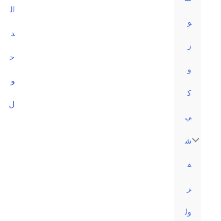
ال
د
خ
و
ل