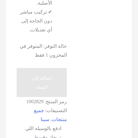
الأصلية.
✔ تركيب مباشر
دون الحاجة إلى
أي تعديلات.
حالة التوفر:
المتوفر في
المخزون 1 فقط
كمية
إضافة إلى
طقم
السلة
دبرياج
سينا
رمز المنتج:
1002829
1400
التصنيفات:
جميع
تركي
منتجات
,
سينا
ادفع بالوسيله اللي
تريحك وقسط