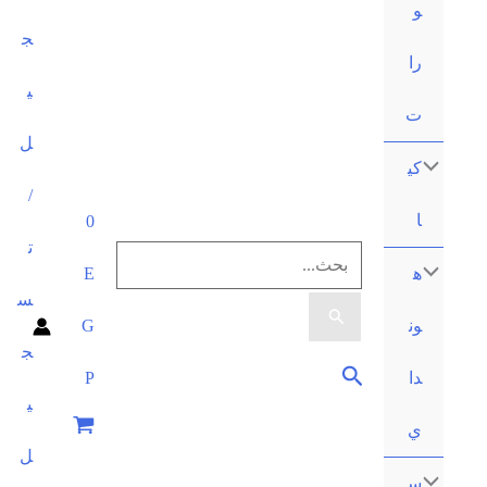
ج
ي
ل
/
0
ت
البحث
E
س
عن:
G
ج
البحث
P
ي
ل