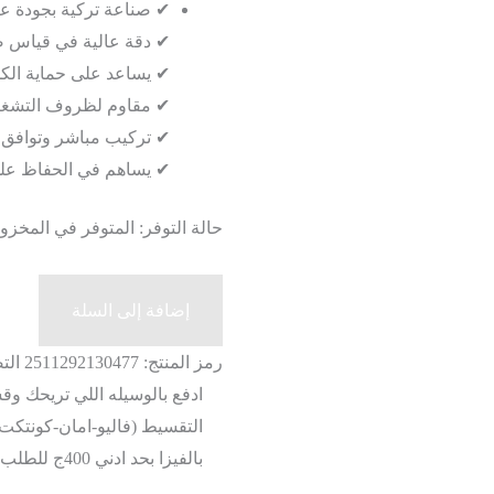
✔ صناعة تركية بجودة عال
✔ دقة عالية في قياس ض
✔ يساعد على حماية الك
✔ مقاوم لظروف التشغيل
✔ تركيب مباشر وتوافق م
✔ يساهم في الحفاظ على 
حالة التوفر:
المتوفر في المخزون 1 ف
كمية
إضافة إلى السلة
حساس
تكييف
رمز المنتج:
2511292130477
الت
فيات
ادفع بالوسيله اللي تريحك 
سينا
تركي
بالفيزا بحد ادني 400ج للطلب