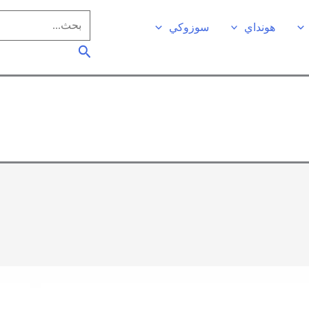
البحث
هونداي
سوزوكي
عن:
البحث