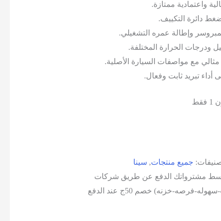
ية واعتمادية ممتازة.
غط دائرة التكييف.
مبروسر وإطالة عمره التشغيلي.
 ودرجات الحرارة المختلفة.
ثالي مع مواصفات السيارة الأصلية.
أداء تبريد ثابت وفعال.
قط
صنيفات:
جميع منتجات
,
سينا
وقسط مشترواتك الدفع عن طريق شركات
التقسيط (فاليو-امان-كونتكت-سهوله-فرصه-خزنه) خصم 50ج عند الدفع