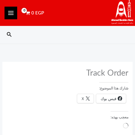
خطي
content
لى
0
EGP
لمحتوى
البحث
Track Order
شارك هذا الموضوع:
فيس بوك
X
معجب بهذه:
جاري
التحميل…