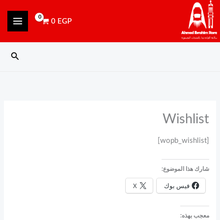
خطي
content
لى
0
EGP
لمحتوى
البحث
Wishlist
[wopb_wishlist]
شارك هذا الموضوع:
فيس بوك
X
معجب بهذه: