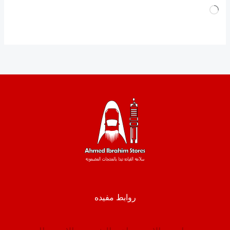
جاري
التحميل…
روابط مفيده