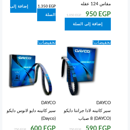
مقاس 124 عقله
G
1.350
EGP
إضافة إلى
950
EGP
P
السلة
1.050
EGP
إضافة إلى السلة
السعر
السعر
السعر
السعر
تخفيضات!
تخفيضات!
الحالي
الأصلي
الحالي
الأصلي
هو:
هو:
هو:
هو:
750 EGP.
600 EGP.
750 EGP.
590 EGP.
DAYCO
DAYCO
سير كاتينه لادا جرانتا دايكو
سير كاتينه دايو لانوس دايكو
(DAYCO) 8 صباب
(Dayco)
600
EGP
590
EGP
750
EGP
750
EGP