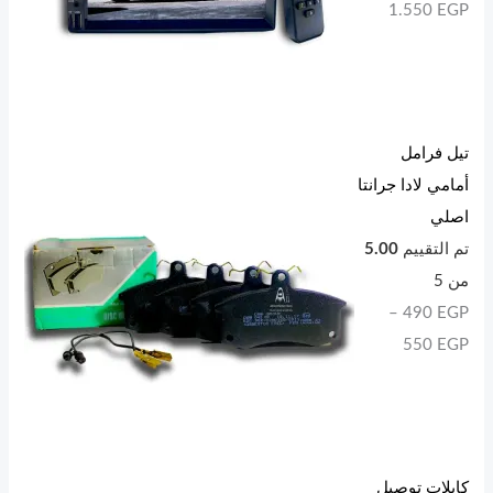
1.550
EGP
تيل فرامل
أمامي لادا جرانتا
اصلي
تم التقييم
5.00
من 5
–
490
EGP
550
EGP
كابلات توصيل