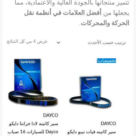
.
.
.
.
.
5
0
5
5
تتميز منتجاتها بالجودة العالية والاعتمادية، مما
0
7
5
8
6
0
0
0
يجعلها من
أفضل العلامات في أنظمة نقل
0
5
5
0
5
E
الحركة والمحركات
.
0
0
0
0
0
G
E
E
E
G
G
G
P
عرض ⁦4⁩ من كل النتائج
E
E
E
E
E
P
P
P
.
.
.
خ
G
G
G
G
G
السعر
السعر
تخفيضات!
ل
P
P
P
P
P
الحالي
الأصلي
هو:
هو:
ا
.
.
.
.
.
1.050 EGP.
950 EGP.
ل
5
5
0
DAYCO
DAYCO
سير كاتينه لادا جرانتا دايكو
سير كاتينه فيات تيبو دايكو
Dayco للسيارات 16 صباب
E