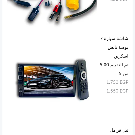
شاشة سيارة 7
بوصة تاتش
اسكرين
تم التقييم
5.00
من 5
1.750
EGP
1.550
EGP
تيل فرامل