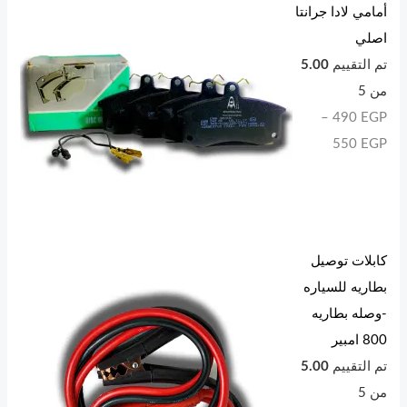
أمامي لادا جرانتا
اصلي
تم التقييم
5.00
من 5
–
490
EGP
550
EGP
كابلات توصيل
بطاريه للسياره
-وصله بطاريه
800 امبير
تم التقييم
5.00
من 5