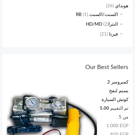
هونداي
(26)
اكسنت/اكسنت RB
(1)
النتراHD/MD
(2)
فيرنا
(21)
Our Best Sellers
كمبروسر 2
بستم لنفخ
كوتش السيارة
تم التقييم
5.00
من 5
1.000
EGP
850
EGP