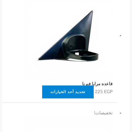
من
الأشكال
المختلفة
لهذا
المنتج.
يمكن
اختيار
الخيارات
على
صفحة
قاعده مرايا فيرنا
المنتج
225
EGP
تحديد أحد الخيارات
السعر
السعر
تخفيضات!
الأصلي
الحالي
هو:
هو:
175 EGP.
250 EGP.