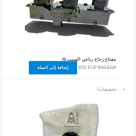
مفتاح زجاج رباعي اكسنت rb
850
EGP
950
EGP
إضافة إلى السلة
السعر
السعر
تخفيضات!
الأصلي
الحالي
هو:
هو:
150 EGP.
200 EGP.