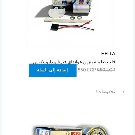
HELLA
قلب طلمبه بنزين هوانداي فيرنا و دايو لانوس
850
EGP
950
EGP
إضافة إلى السلة
السعر
السعر
تخفيضات!
الأصلي
الحالي
هو:
هو:
250 EGP.
300 EGP.