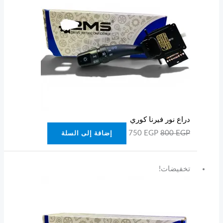
دراع نور فيرنا كوري
750
EGP
800
EGP
إضافة إلى السلة
السعر
السعر
تخفيضات!
الأصلي
الحالي
هو:
هو:
850 EGP.
950 EGP.