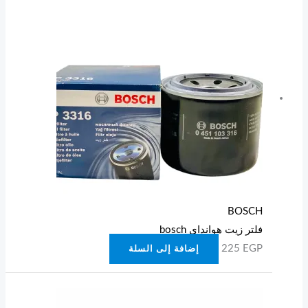
BOSCH
فلتر زيت هوانداي bosch
225
EGP
إضافة إلى السلة
هناك
العديد