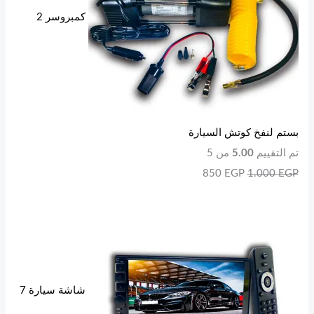
كمبروسر 2
بستم لنفخ كوتش السيارة
تم التقييم
5.00
من 5
850
EGP
1.000
EGP
شاشة سيارة 7