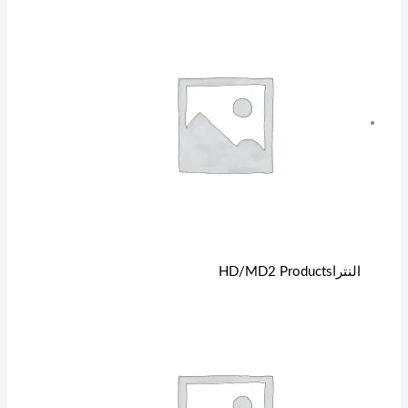
E
G
P
النتراHD/MD
2 Products