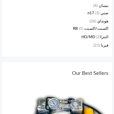
نيسان
(4)
صني n17
(3)
هونداي
(26)
اكسنت/اكسنت RB
(1)
النتراHD/MD
(2)
فيرنا
(21)
Our Best Sellers