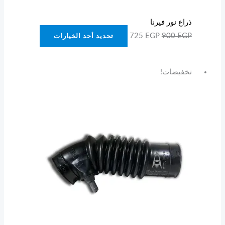
المنتج
ذراع نور فيرنا
725
EGP
900
EGP
تحديد أحد الخيارات
السعر
السعر
هناك
تخفيضات!
الأصلي
الحالي
العديد
هو:
هو:
من
300 EGP.
225 EGP.
الأشكال
المختلفة
لهذا
المنتج.
يمكن
اختيار
الخيارات
على
صفحة
المنتج