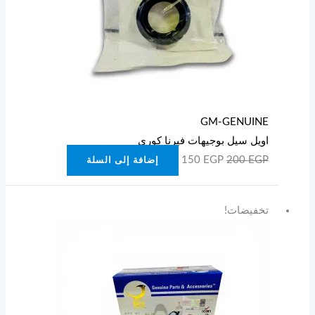
GM-GENUINE
اويل سيل بوجيهات فيرنا كوري
150
EGP
200
EGP
إضافة إلى السلة
السعر
السعر
تخفيضات!
الأصلي
الحالي
هو:
هو:
850 EGP.
950 EGP.