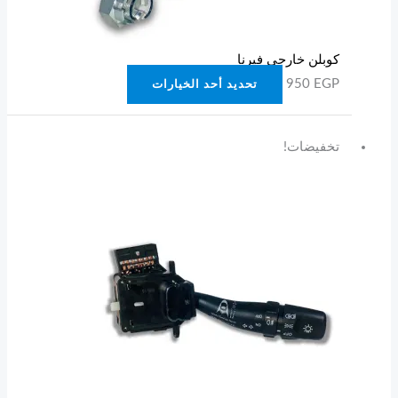
على
صفحة
كوبلن خارجي فيرنا
المنتج
950
EGP
تحديد أحد الخيارات
السعر
السعر
هناك
تخفيضات!
الأصلي
الحالي
العديد
هو:
هو:
من
900 EGP.
725 EGP.
الأشكال
المختلفة
لهذا
المنتج.
يمكن
اختيار
الخيارات
على
صفحة