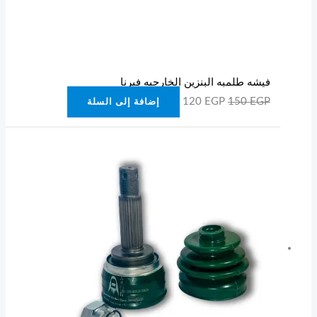
فيشه طلمبه البنزين الخارجيه فيرنا
120
EGP
150
EGP
إضافة إلى السلة
هناك
العديد
من
الأشكال
المختلفة
لهذا
المنتج.
يمكن
اختيار
الخيارات