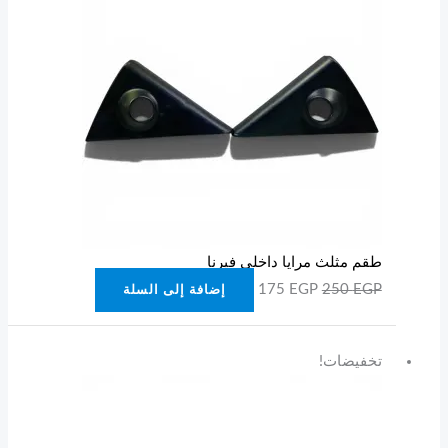
طقم مثلث مرايا داخلي فيرنا
175
EGP
250
EGP
إضافة إلى السلة
السعر
السعر
تخفيضات!
الأصلي
الحالي
هو:
هو:
750 EGP.
800 EGP.