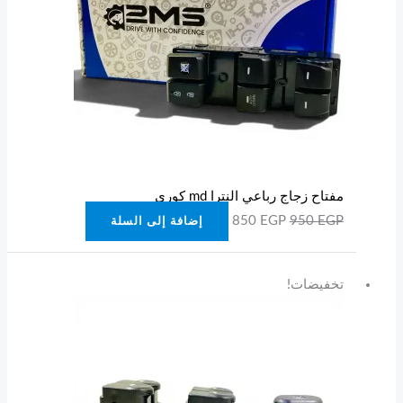
مفتاح زجاج رباعي النترا md كوري
850
EGP
950
EGP
إضافة إلى السلة
السعر
السعر
تخفيضات!
الأصلي
الحالي
هو:
هو:
850 EGP.
950 EGP.