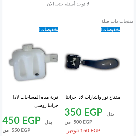
لا توجد أسئلة حتى الآن
منتجات ذات صلة
تخفيضات!
تخفيضات!
مفتاح نور واشارات لادا جرانتا
قربة مياه المساحات لادا
جرانتا روسي
350
EGP
بدل
450
EGP
EGP
500
من
بدل
EGP
550
من
EGP
150
توفير: