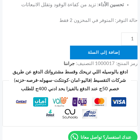
تحسين الأداء
: تزيد من كفاءة الوقود وتقلل الانبعاثات
حالة التوفر:
المتوفر في المخزون 2 فقط
إضافة إلى السلة
رمز المنتج:
1000017
التصنيف:
جرانتا
ادفع بالوسيله اللي تريحك وقسط مشترواتك الدفع عن طريق
شركات التقسيط (فاليو-امان-كونتكت-سهوله-فرصه-خزنه)
خصم 50ج عند الدفع بالفيزا بحد ادني 400ج للطلب
عندك استفسار؟ تواصل معانا