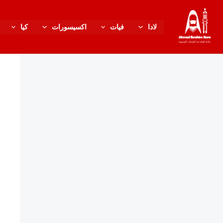
خطي
content
لى
لادا
فيات
اكسيسورات
كيا
لمحتوى