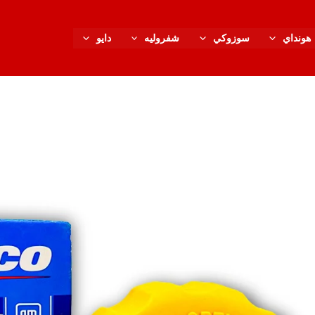
هونداي
سوزوكي
شفروليه
دايو