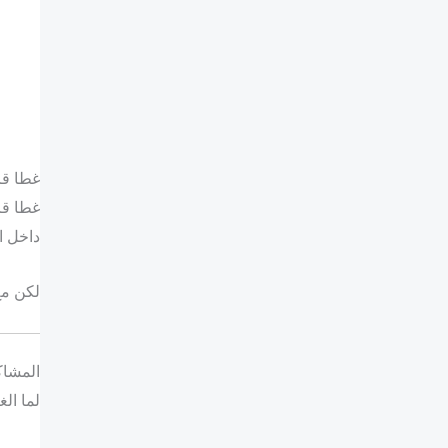
غطا قربة مياه ر
غطا قر
داخل ا
لكن مع
المشاك
لما ال