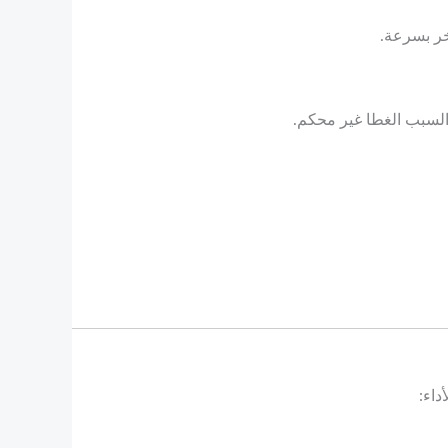
خر بسرعة.
لسبب الغطا غير محكم.
داء: