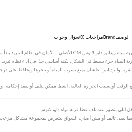
الوصف
Brand
مراجعات (0)
سؤال وجواب
يداتير دايو لانوس GM الأصلي – الأمان في نظام التبريد يبدأ من هنا
بة المياه جزء بسيط في الشكل، لكنه أساسي جدًا في أداء نظام تبري
لقربة والردياتير، علشان يمنع تسرب المياه أو تبخرها ويحافظ على درجة
 الوقت أو بسبب الحرارة العالية، الغطا ممكن يتلف أو يفقد إحكامه، ود
ل اللي بتظهر عند تلف غطا قربة مياه دايو لانوس
غطا يبقى تالف أو مش أصلي، السواق بيتعرض لمجموعة مشاكل مزعجة، 