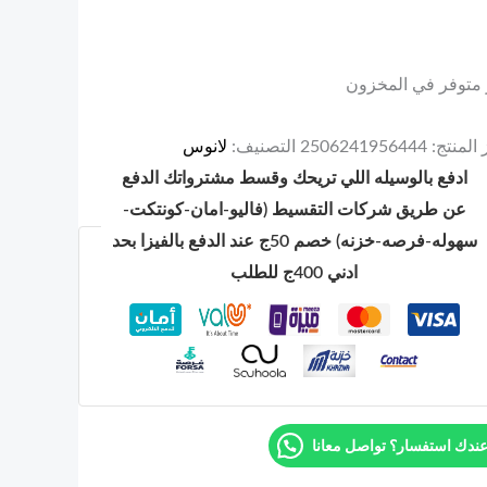
 متوفر في المخزون
المنتج:
2506241956444
التصنيف:
لانوس
ادفع بالوسيله اللي تريحك وقسط مشترواتك الدفع
عن طريق شركات التقسيط (فاليو-امان-كونتكت-
سهوله-فرصه-خزنه) خصم 50ج عند الدفع بالفيزا بحد
ادني 400ج للطلب
ندك استفسار؟ تواصل معانا