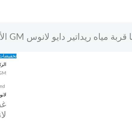
ربة مياه ريداتير دايو لانوس GM الأصلي
تخفيضات
الرئ
GM الأصل
nd:
لان
غط
لانو